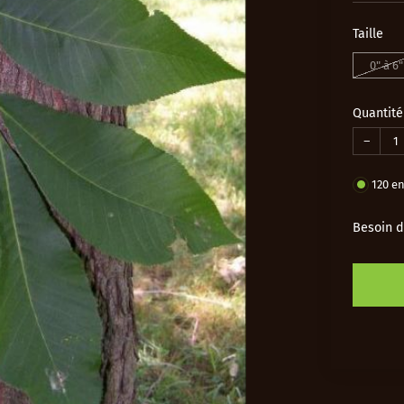
Taille
0" à 6"
Quantité
−
120
en
Besoin d