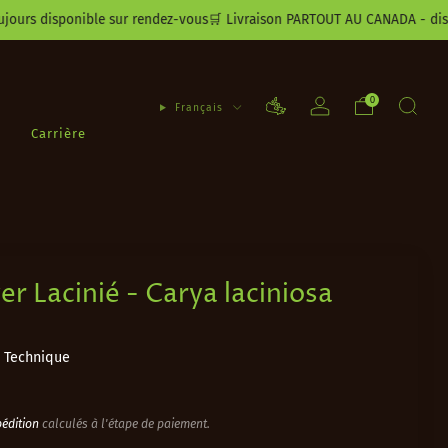
disponible sur rendez-vous
🛒 Livraison PARTOUT AU CANADA - disponible dè
0
Français
Carrière
er Lacinié - Carya laciniosa
 Technique
er
pédition
calculés à l'étape de paiement.