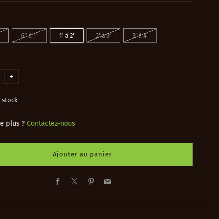
6" à 1'
1' à 2'
2' à 3'
3' à 4'
+
 stock
e plus ?
Contactez-nous
Ajouter au panier
Facebook
X
Pinterest
Email