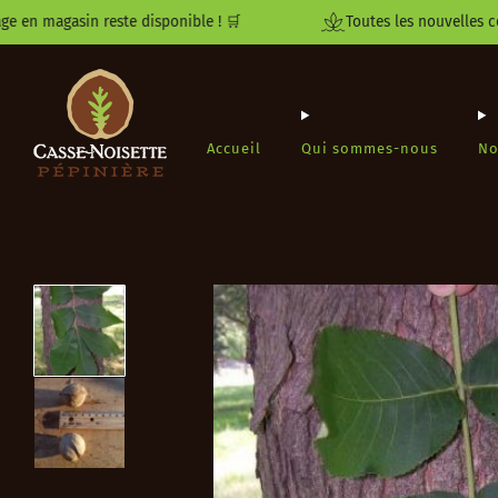
agasin reste disponible ! 🛒
Toutes les nouvelles command
Accueil
Qui sommes-nous
No