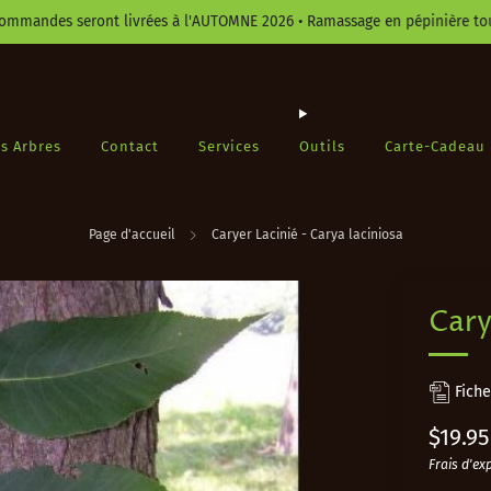
es seront livrées à l'AUTOMNE 2026 • Ramassage en pépinière toujours 
s Arbres
Contact
Services
Outils
Carte-Cadeau
Page d'accueil
Caryer Lacinié - Carya laciniosa
Cary
Fiche
Prix
$19.95
réguli
Frais d'ex