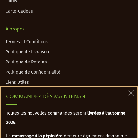
Outils
Carte-Cadeau
À propos
Termes et Conditions
Politique de Livraison
Politique de Retours
Politique de Confidentialité
Liens Utiles
Liste de prix
COMMANDEZ DÈS MAINTENANT
(
Contact
Toutes les nouvelles commandes seront
livrées à l'automne
2026
.
info@cassenoisettepepiniere.com
819-227-1052
Le
ramassage à la pépinière
demeure également disponible