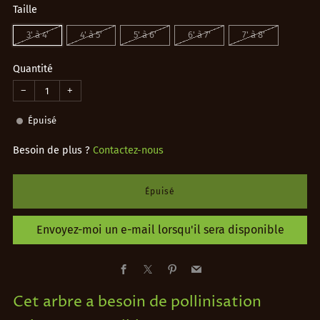
Taille
3' à 4'
4' à 5'
5' à 6'
6' à 7'
7' à 8'
Quantité
−
+
Épuisé
Besoin de plus ?
Contactez-nous
Épuisé
Envoyez-moi un e-mail lorsqu'il sera disponible
Facebook
X
Pinterest
Email
Cet arbre a besoin de pollinisation